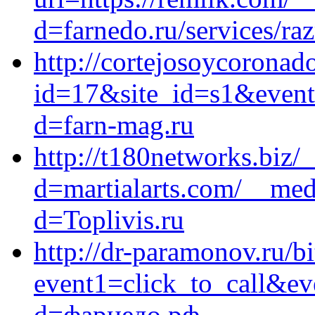
d=farnedo.ru/services/ra
http://cortejosoycoronado
id=17&site_id=s1&event1
d=farn-mag.ru
http://t180networks.biz/
d=martialarts.com/__med
d=Toplivis.ru
http://dr-paramonov.ru/bi
event1=click_to_call&ev
d=фарнедо.рф