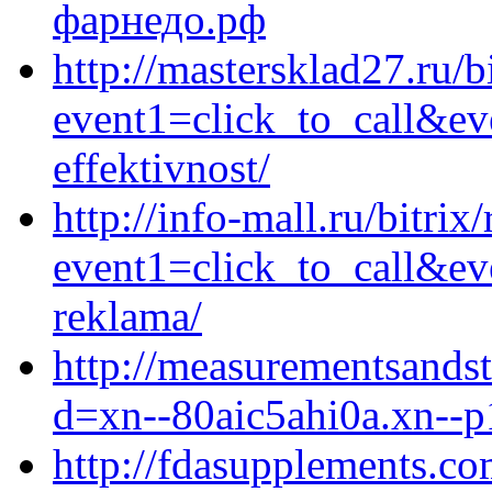
фарнедо.рф
http://mastersklad27.ru/b
event1=click_to_call&ev
effektivnost/
http://info-mall.ru/bitrix
event1=click_to_call&ev
reklama/
http://measurementsands
d=xn--80aic5ahi0a.xn--p
http://fdasupplements.c