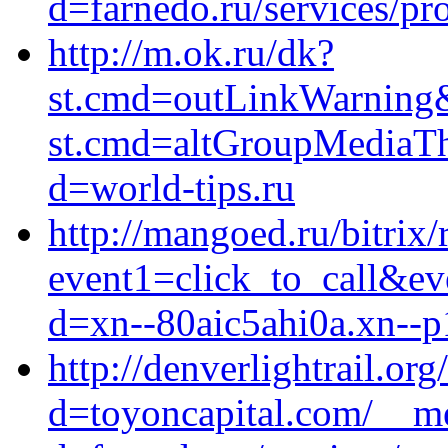
d=farnedo.ru/services/p
http://m.ok.ru/dk?
st.cmd=outLinkWarning&s
st.cmd=altGroupMediaT
d=world-tips.ru
http://mangoed.ru/bitrix/
event1=click_to_call&ev
d=xn--80aic5ahi0a.xn--p
http://denverlightrail.o
d=toyoncapital.com/__me