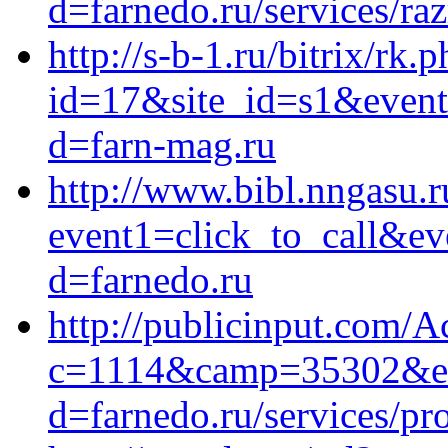
d=farnedo.ru/services/ra
http://s-b-1.ru/bitrix/rk.
id=17&site_id=s1&event
d=farn-mag.ru
http://www.bibl.nngasu.ru
event1=click_to_call&ev
d=farnedo.ru
http://publicinput.com/A
c=1114&camp=35302&en
d=farnedo.ru/services/p