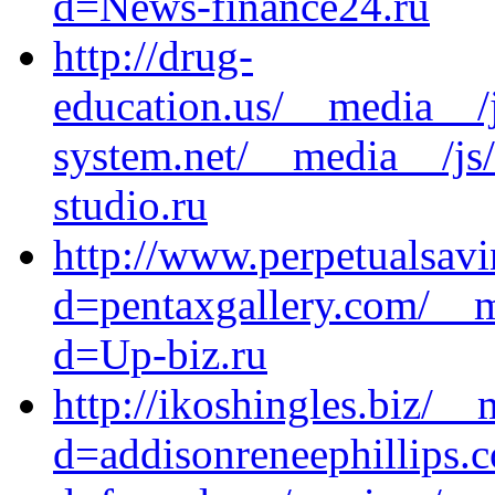
d=News-finance24.ru
http://drug-
education.us/__media__/
system.net/__media__/js
studio.ru
http://www.perpetualsav
d=pentaxgallery.com/__m
d=Up-biz.ru
http://ikoshingles.biz/_
d=addisonreneephillips.