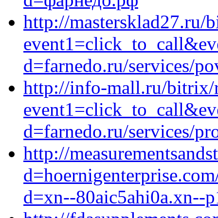
http://mastersklad27.ru/b
event1=click_to_call&e
d=farnedo.ru/services/po
http://info-mall.ru/bitrix
event1=click_to_call&ev
d=farnedo.ru/services/p
http://measurementsands
d=hoernigenterprise.com
d=xn--80aic5ahi0a.xn--p