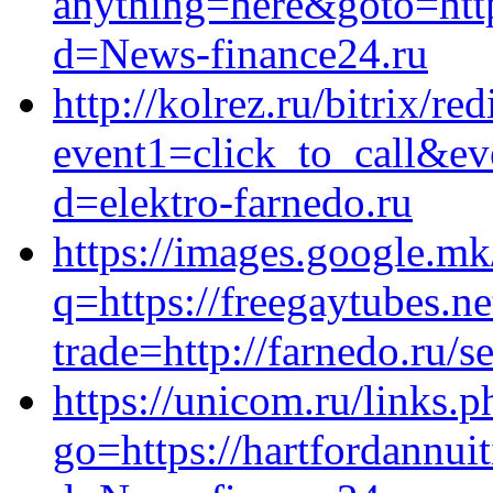
anything=here&goto=https
d=News-finance24.ru
http://kolrez.ru/bitrix/re
event1=click_to_call&ev
d=elektro-farnedo.ru
https://images.google.mk
q=https://freegaytubes.net
trade=http://farnedo.ru/s
https://unicom.ru/links.p
go=https://hartfordannui