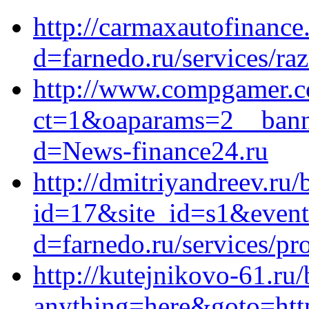
http://carmaxautofinance
d=farnedo.ru/services/ra
http://www.compgamer.c
ct=1&oaparams=2__banne
d=News-finance24.ru
http://dmitriyandreev.ru/
id=17&site_id=s1&event1
d=farnedo.ru/services/p
http://kutejnikovo-61.ru/
anything=here&goto=http