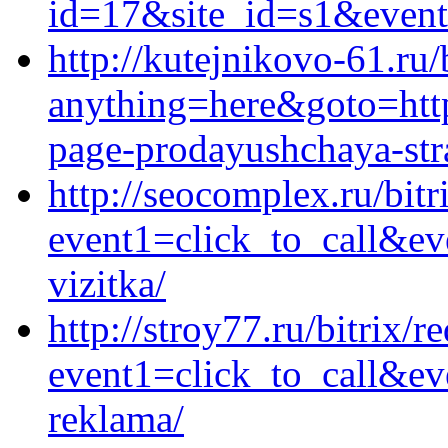
id=17&site_id=s1&event1
http://kutejnikovo-61.ru/
anything=here&goto=https
page-prodayushchaya-stra
http://seocomplex.ru/bitr
event1=click_to_call&ev
vizitka/
http://stroy77.ru/bitrix/r
event1=click_to_call&ev
reklama/