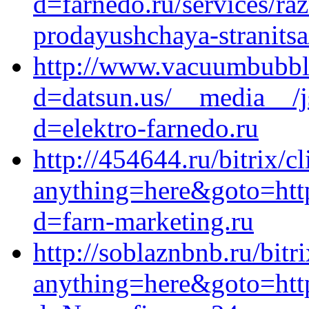
d=farnedo.ru/services/ra
prodayushchaya-stranitsa
http://www.vacuumbubbl
d=datsun.us/__media__/j
d=elektro-farnedo.ru
http://454644.ru/bitrix/c
anything=here&goto=http
d=farn-marketing.ru
http://soblaznbnb.ru/bitr
anything=here&goto=http