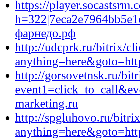
https://player.socastsrm.
h=322|7eca2e7964bb5e1
фарнедо.рф
http://udcprk.ru/bitrix/cl
anything=here&goto=https
http://gorsovetnsk.ru/bitr
event1=click_to_call&ev
marketing.ru
http://spgluhovo.ru/bitri
anything=here&goto=http