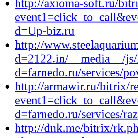
http://axioma-soft.ru/bitr
event1=click_to_call&ev
d=Up-biz.ru
http://www.steelaquariu
d=2122.in/__media__/js/
d=farnedo.ru/services/po
http://armawir.ru/bitrix/r
event1=click_to_call&e
d=farnedo.ru/services/ra
http://dnk.me/bitrix/rk.p