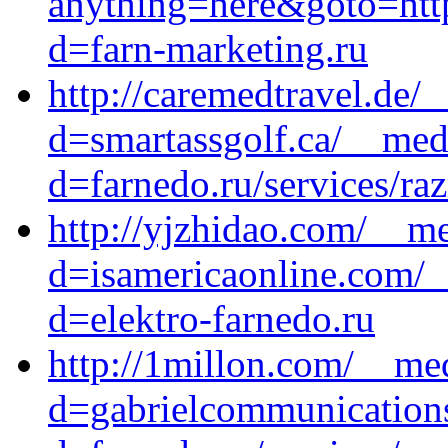
anything=here&goto=http
d=farn-marketing.ru
http://caremedtravel.de/
d=smartassgolf.ca/__med
d=farnedo.ru/services/ra
http://yjzhidao.com/__me
d=isamericaonline.com/_
d=elektro-farnedo.ru
http://1millon.com/__me
d=gabrielcommunications