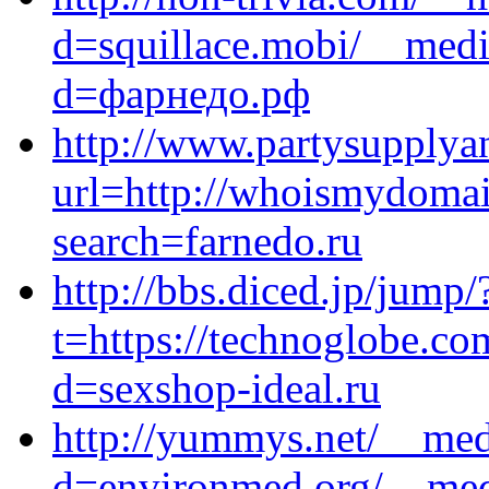
d=squillace.mobi/__medi
d=фарнедо.рф
http://www.partysupplyan
url=http://whoismydomai
search=farnedo.ru
http://bbs.diced.jp/jump/
t=https://technoglobe.c
d=sexshop-ideal.ru
http://yummys.net/__med
d=environmed.org/__medi