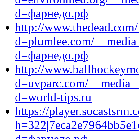
d=фарнедо.рф
http://www.thedead.com/
d=plumlee.com/__media_
d=фарнедо.рф
http://www.ballhockeymo
d=uvparc.com/__media__/
d=world-tips.ru
https://player.socastsrm.
h=322|7eca2e7964bb5e1e3
d=фарнедо.рф