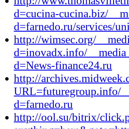
http://www.thomasvillet
d=cucina-cucina.biz/__m
d=farnedo.ru/services/un
http://wimsec.org/__medi
d=inovadx.info/__media_
d=News-finance24.ru
http://archives.midweek.
URL=futuregroup.info/__
d=farnedo.ru
http://ool.su/bitrix/click