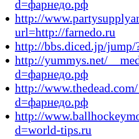
d=фарнедо.рф
http://www.partysupplyan
url=http://farnedo.ru
http://bbs.diced.jp/jump/
http://yummys.net/__med
d=фарнедо.рф
http://www.thedead.com/
d=фарнедо.рф
http://www.ballhockeymo
d=world-tips.ru