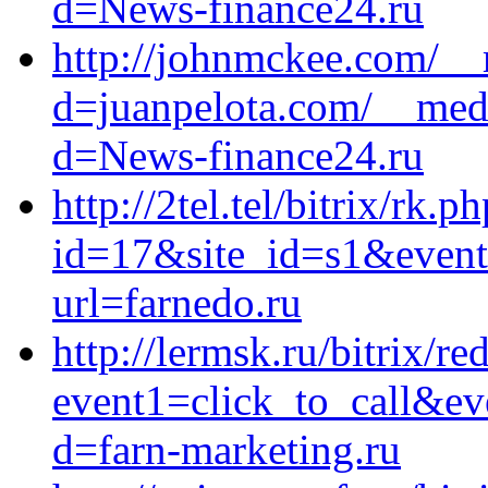
d=News-finance24.ru
http://johnmckee.com/__
d=juanpelota.com/__medi
d=News-finance24.ru
http://2tel.tel/bitrix/rk.p
id=17&site_id=s1&event1
url=farnedo.ru
http://lermsk.ru/bitrix/re
event1=click_to_call&e
d=farn-marketing.ru