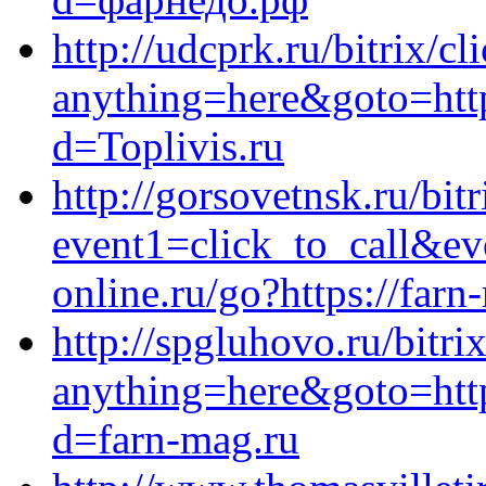
http://udcprk.ru/bitrix/cl
anything=here&goto=http
d=Toplivis.ru
http://gorsovetnsk.ru/bitr
event1=click_to_call&e
online.ru/go?https://farn
http://spgluhovo.ru/bitri
anything=here&goto=http
d=farn-mag.ru