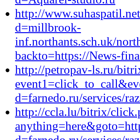
http://www.suhaspatil.ne
d=millbrook-
inf.northants.sch.uk/nor
backto=https://News-fin
http://petropav-ls.ru/bitr
event1=click_to_call&ev
d=farnedo.ru/services/ra
http://ccla.lu/bitrix/click
anything=here&goto=https
d=farnedo.ru/services/ra