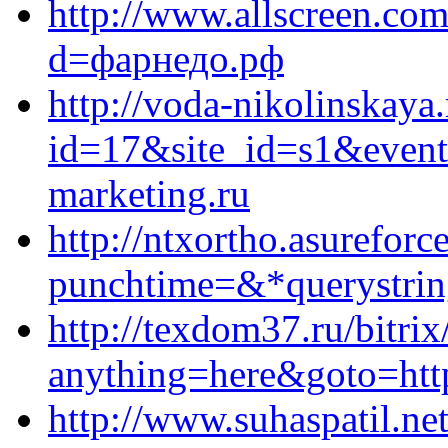
http://www.allscreen.co
d=фарнедо.рф
http://voda-nikolinskaya.
id=17&site_id=s1&event
marketing.ru
http://ntxortho.asureforce
punchtime=&*querystring
http://texdom37.ru/bitrix
anything=here&goto=http
http://www.suhaspatil.ne