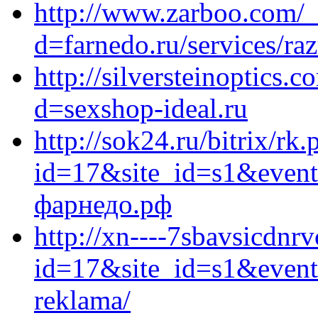
http://www.zarboo.com/_
d=farnedo.ru/services/ra
http://silversteinoptics
d=sexshop-ideal.ru
http://sok24.ru/bitrix/rk.
id=17&site_id=s1&event
фарнедо.рф
http://xn----7sbavsicdnrv
id=17&site_id=s1&event1
reklama/