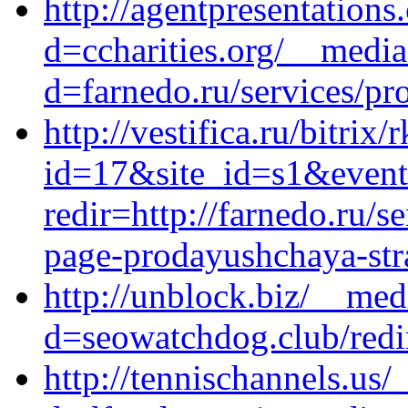
http://agentpresentation
d=ccharities.org/__media
d=farnedo.ru/services/p
http://vestifica.ru/bitrix/
id=17&site_id=s1&event1
redir=http://farnedo.ru/s
page-prodayushchaya-stra
http://unblock.biz/__med
d=seowatchdog.club/redir
http://tennischannels.us