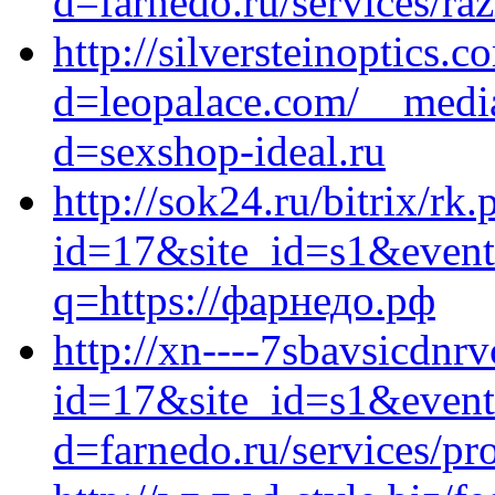
d=farnedo.ru/services/ra
http://silversteinoptics
d=leopalace.com/__media
d=sexshop-ideal.ru
http://sok24.ru/bitrix/rk.
id=17&site_id=s1&event
q=https://фарнедо.рф
http://xn----7sbavsicdnrv
id=17&site_id=s1&event1
d=farnedo.ru/services/p