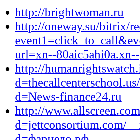
http://brightwoman.ru
http://oneway.su/bitrix/r
event1=click_to_call&e
url=xn--80aic5ahi0a.xn--
http://humanrightswatch.
d=thecallcenterschool.us
d=News-finance24.ru
http://www.allscreen.co
d=jettconsortium.com/__
d=фарнедо.рф