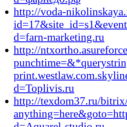
http://voda-nikolinskaya.
id=17&site_id=s1&event
d=farn-marketing.ru
http://ntxortho.asureforce
punchtime=&*querystring
print.westlaw.com.skyli
d=Toplivis.ru
http://texdom37.ru/bitrix
anything=here&goto=http
d=Aquarel-studio.ru