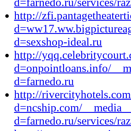
d=farnedo.ru/services/ra
http://zfi.pantagetheate
d=ww17.ww.bigpictureagr
d=sexshop-ideal.ru
http://yqq.celebritycour
d=onpointloans.info/__m
d=farnedo.ru
http://rivercityhotels.c
d=ncship.com/__media__/
d=farnedo.ru/services/ra