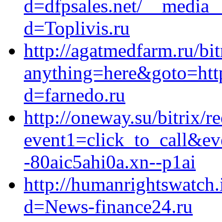
d=dfpsales.net/__media_
d=Toplivis.ru
http://agatmedfarm.ru/bit
anything=here&goto=http
d=farnedo.ru
http://oneway.su/bitrix/r
event1=click_to_call&e
-80aic5ahi0a.xn--p1ai
http://humanrightswatch.
d=News-finance24.ru