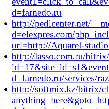
event1=click_to_call&ev
d=farnedo.ru
http://pedicenter.net/__
d=elexpres.com/php_inclu
url=http://Aquarel-studio
http://lasso.com.ru/bitrix
id=17&site_id=s1&event1
d=farnedo.ru/services/ra
http://softmix.kz/bitrix/c
anything=here&goto=http