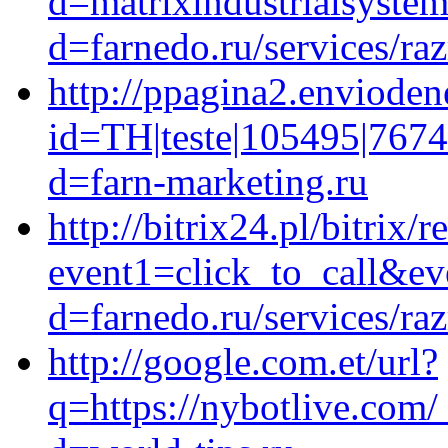
d=matrixindustrialsyste
d=farnedo.ru/services/ra
http://ppagina2.envioden
id=TH|teste|105495|7674
d=farn-marketing.ru
http://bitrix24.pl/bitrix/r
event1=click_to_call&ev
d=farnedo.ru/services/ra
http://google.com.et/url?
q=https://nybotlive.com