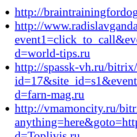
http://braintrainingfordo
http://www.radislavganda
event1=click_to_call&e
d=world-tips.ru
http://spassk-vh.ru/bitrix
id=17&site_id=s1&event
d=farn-mag.ru
http://vmamoncity.ru/bitr
anything=here&goto=https
d=Toplivis.ru