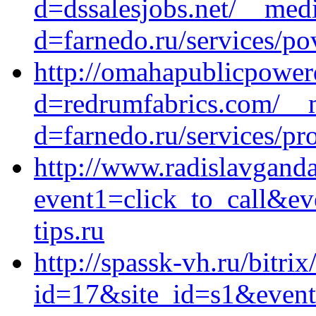
d=dssalesjobs.net/__medi
d=farnedo.ru/services/po
http://omahapublicpowerd
d=redrumfabrics.com/__m
d=farnedo.ru/services/p
http://www.radislavganda
event1=click_to_call&e
tips.ru
http://spassk-vh.ru/bitrix
id=17&site_id=s1&event