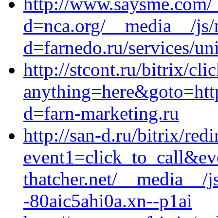
http://www.saysme.com/_
d=nca.org/__media__/js/
d=farnedo.ru/services/un
http://stcont.ru/bitrix/cli
anything=here&goto=http
d=farn-marketing.ru
http://san-d.ru/bitrix/red
event1=click_to_call&e
thatcher.net/__media__/j
-80aic5ahi0a.xn--p1ai