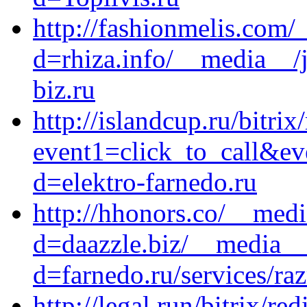
http://fashionmelis.com/
d=rhiza.info/__media__/
biz.ru
http://islandcup.ru/bitrix
event1=click_to_call&ev
d=elektro-farnedo.ru
http://hhonors.co/__medi
d=daazzle.biz/__media__
d=farnedo.ru/services/ra
http://legal.run/bitrix/red