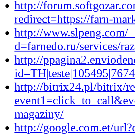
http://forum.softgozar.co
redirect=https://farn-mar
http://www.slpeng.com/_
d=farnedo.ru/services/ra
http://ppagina2.envioden
id=TH|teste|105495|7674
http://bitrix24.pl/bitrix/r
event1=click_to_call&ev
magaziny/
http://google.com.et/url?