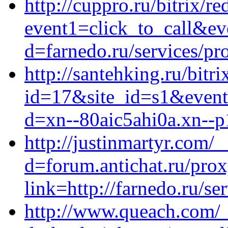
http://cuppro.ru/bitrix/re
event1=click_to_call&ev
d=farnedo.ru/services/p
http://santehking.ru/bitri
id=17&site_id=s1&event1
d=xn--80aic5ahi0a.xn--p
http://justinmartyr.com/
d=forum.antichat.ru/pro
link=http://farnedo.ru/se
http://www.queach.com/_