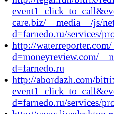
event1=click_to_call&ev
care.biz/__media__/js/ne
d=farnedo.ru/services/p
http://waterreporter.com
d=moneyreview.com/__me
d=farnedo.ru
http://abordazh.com/bitri
event1=click_to_call&ev
d=farnedo.ru/services/p
http://www.livedesktop.r