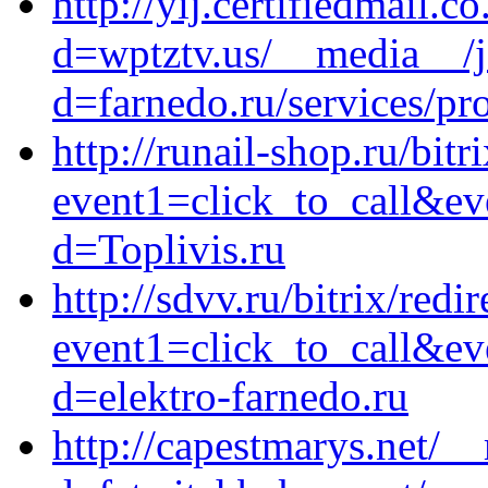
http://yij.certifiedmail.
d=wptztv.us/__media__/j
d=farnedo.ru/services/p
http://runail-shop.ru/bitr
event1=click_to_call&ev
d=Toplivis.ru
http://sdvv.ru/bitrix/redi
event1=click_to_call&ev
d=elektro-farnedo.ru
http://capestmarys.net/_