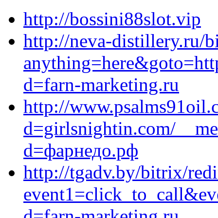
http://bossini88slot.vip
http://neva-distillery.ru/b
anything=here&goto=http
d=farn-marketing.ru
http://www.psalms91oil.
d=girlsnightin.com/__me
d=фарнедо.рф
http://tgadv.by/bitrix/red
event1=click_to_call&e
d=farn-marketing.ru