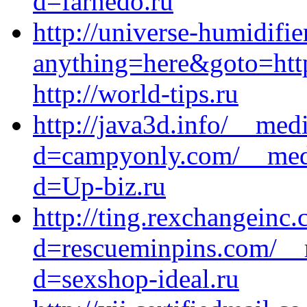
d=farnedo.ru
http://universe-humidifier
anything=here&goto=http
http://world-tips.ru
http://java3d.info/__med
d=campyonly.com/__medi
d=Up-biz.ru
http://ting.rexchangeinc
d=rescueminpins.com/__m
d=sexshop-ideal.ru