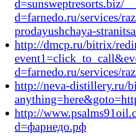
d=sunsweptresorts.biz/_
d=farnedo.ru/services/ra
prodayushchaya-stranitsa
http://dmcp.ru/bitrix/red
event1=click_to_call&e
d=farnedo.ru/services/ra
http://neva-distillery.ru/b
anything=here&goto=http
http://www.psalms91oil.
d=фарнедо.рф