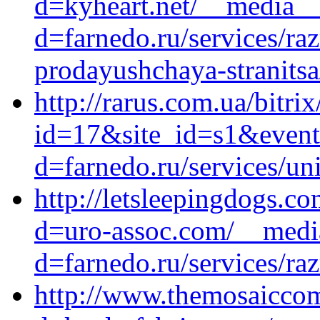
d=kyheart.net/__media__
d=farnedo.ru/services/ra
prodayushchaya-stranitsa
http://rarus.com.ua/bitri
id=17&site_id=s1&event1
d=farnedo.ru/services/un
http://letsleepingdogs.c
d=uro-assoc.com/__media
d=farnedo.ru/services/ra
http://www.themosaiccom