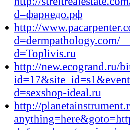
http://streitrealestate.c
d=фарнедо.рф
http://www.pacarpenter.
d=dermpathology.com/__
d=Toplivis.ru
http://new.ecogrand.ru/bi
id=17&site_id=s1&event1
d=sexshop-ideal.ru
http://planetainstrument.r
anything=here&goto=http