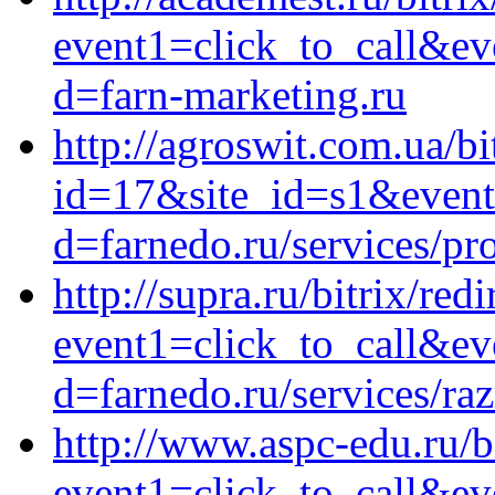
event1=click_to_call&ev
d=farn-marketing.ru
http://agroswit.com.ua/bi
id=17&site_id=s1&event1
d=farnedo.ru/services/p
http://supra.ru/bitrix/red
event1=click_to_call&e
d=farnedo.ru/services/ra
http://www.aspc-edu.ru/bi
event1=click_to_call&ev