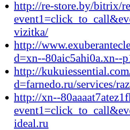
http://re-store.by/bitrix/
event1=click_to_call&ev
vizitka/
http://www.exuberantecl
d=xn--80aic5ahi0a.xn--p
http://kukuiessential.co
d=farnedo.ru/services/ra
http://xn--80aaaat7atez1f
event1=click_to_call&e
ideal.ru