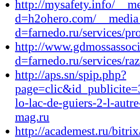
http://mysafety.info/__m
d=h2ohero.com/__media_
d=farnedo.ru/services/p
http://www.gdmossassoci
d=farnedo.ru/services/ra
http://aps.sn/spip.php?
page=clic&id_publicite=
lo-lac-de-guiers-2-l-autr
mag.ru
http://academest.ru/bitrix