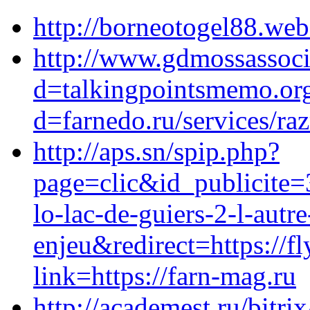
http://borneotogel88.web
http://www.gdmossassoci
d=talkingpointsmemo.org
d=farnedo.ru/services/ra
http://aps.sn/spip.php?
page=clic&id_publicite=
lo-lac-de-guiers-2-l-autre
enjeu&redirect=https://f
link=https://farn-mag.ru
http://academest.ru/bitrix