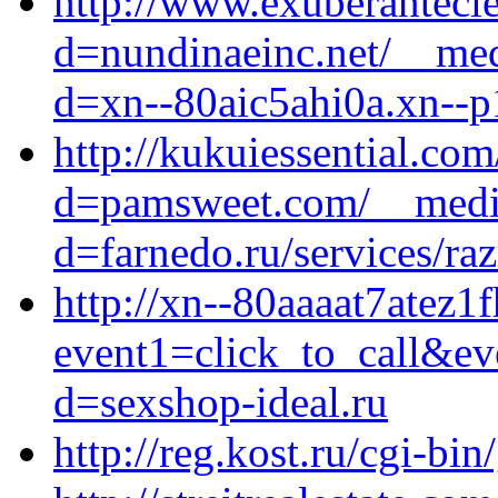
http://www.exuberantecl
d=nundinaeinc.net/__med
d=xn--80aic5ahi0a.xn--p
http://kukuiessential.co
d=pamsweet.com/__media
d=farnedo.ru/services/ra
http://xn--80aaaat7atez1f
event1=click_to_call&ev
d=sexshop-ideal.ru
http://reg.kost.ru/cgi-bin