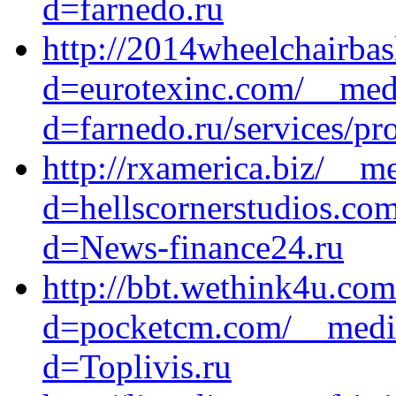
d=farnedo.ru
http://2014wheelchairba
d=eurotexinc.com/__medi
d=farnedo.ru/services/p
http://rxamerica.biz/__m
d=hellscornerstudios.co
d=News-finance24.ru
http://bbt.wethink4u.co
d=pocketcm.com/__media
d=Toplivis.ru