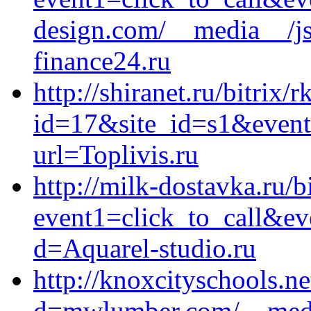
design.com/__media__/j
finance24.ru
http://shiranet.ru/bitrix/
id=17&site_id=s1&event1
url=Toplivis.ru
http://milk-dostavka.ru/b
event1=click_to_call&ev
d=Aquarel-studio.ru
http://knoxcityschools.n
d=mwlumber.com/__media