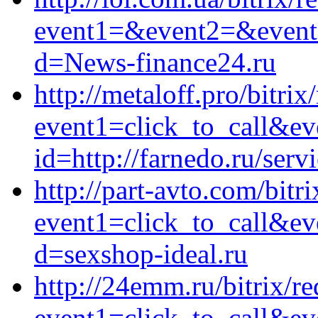
event1=&event2=&event3=
d=News-finance24.ru
http://metaloff.pro/bitrix
event1=click_to_call&ev
id=http://farnedo.ru/serv
http://part-avto.com/bitri
event1=click_to_call&ev
d=sexshop-ideal.ru
http://24emm.ru/bitrix/re
event1=click_to_call&ev