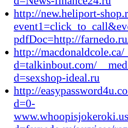
d=News-finance24.ru
http://new.heliport-shop.r
event1=click_to_call&ev
pdfDoc=http://farnedo.ru
http://macdonaldcole.ca/
d=talkinbout.com/__medi
d=sexshop-ideal.ru
http://easypassword4u.c
d=0-
www.whoopisjokeroki.us