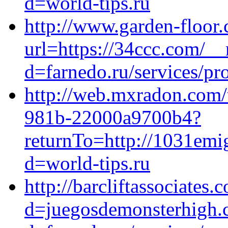
d=world-tips.ru
http://www.garden-floor.
url=https://34ccc.com/_
d=farnedo.ru/services/p
http://web.mxradon.com/
981b-22000a9700b4?
returnTo=http://1031emig
d=world-tips.ru
http://barcliftassociate
d=juegosdemonsterhigh.