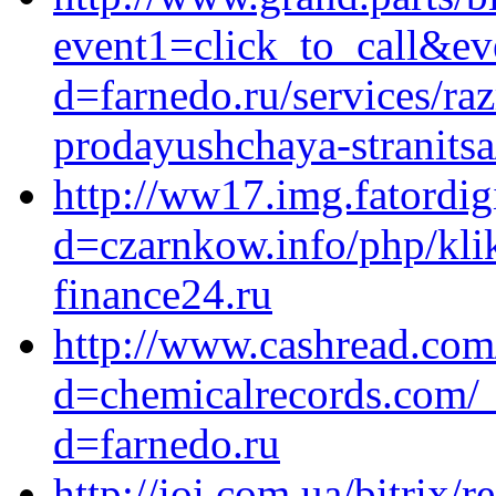
event1=click_to_call&ev
d=farnedo.ru/services/ra
prodayushchaya-stranitsa
http://ww17.img.fatordig
d=czarnkow.info/php/kli
finance24.ru
http://www.cashread.com
d=chemicalrecords.com/_
d=farnedo.ru
http://ioi.com.ua/bitrix/r