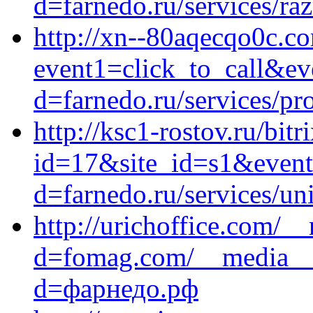
d=farnedo.ru/services/ra
http://xn--80aqecqo0c.co
event1=click_to_call&ev
d=farnedo.ru/services/p
http://ksc1-rostov.ru/bitr
id=17&site_id=s1&event1
d=farnedo.ru/services/un
http://urichoffice.com/_
d=fomag.com/__media__/
d=фарнедо.рф