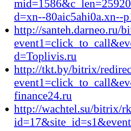
mid=1586&c_len=2592000
d=xn--80aic5ahi0a.xn--p
http://santeh.darneo.ru/bi
event1=click_to_call&e
d=Toplivis.ru
http://tkt.by/bitrix/redire
event1=click_to_call&e
finance24.ru
http://wachtel.su/bitrix/r
id=17&site_id=s1&event