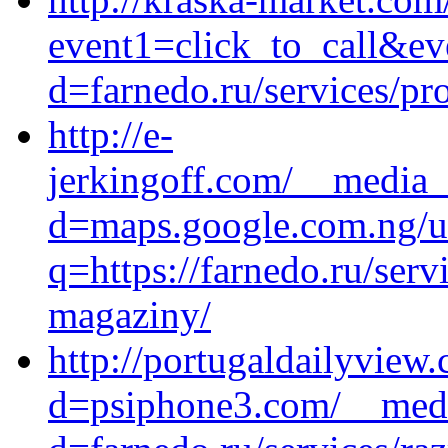
event1=click_to_call&ev
d=farnedo.ru/services/p
http://e-
jerkingoff.com/__media_
d=maps.google.com.ng/u
q=https://farnedo.ru/serv
magaziny/
http://portugaldailyview
d=psiphone3.com/__medi