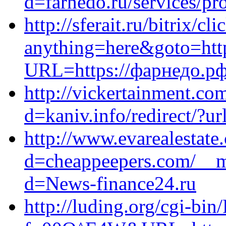
d=farnedo.ru/services/p
http://sferait.ru/bitrix/cl
anything=here&goto=https
URL=https://фарнедо.р
http://vickertainment.co
d=kaniv.info/redirect/?ur
http://www.evarealestat
d=cheappeepers.com/__me
d=News-finance24.ru
http://luding.org/cgi-bin