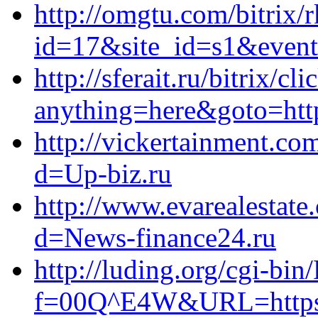
http://omgtu.com/bitrix/
id=17&site_id=s1&event1
http://sferait.ru/bitrix/cl
anything=here&goto=htt
http://vickertainment.co
d=Up-biz.ru
http://www.evarealestat
d=News-finance24.ru
http://luding.org/cgi-bin
f=00Q^E4W&URL=https:/