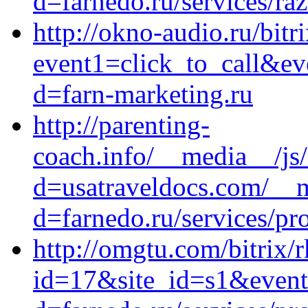
d=farnedo.ru/services/ra
http://okno-audio.ru/bitr
event1=click_to_call&ev
d=farn-marketing.ru
http://parenting-
coach.info/__media__/js
d=usatraveldocs.com/__m
d=farnedo.ru/services/p
http://omgtu.com/bitrix/
id=17&site_id=s1&event1