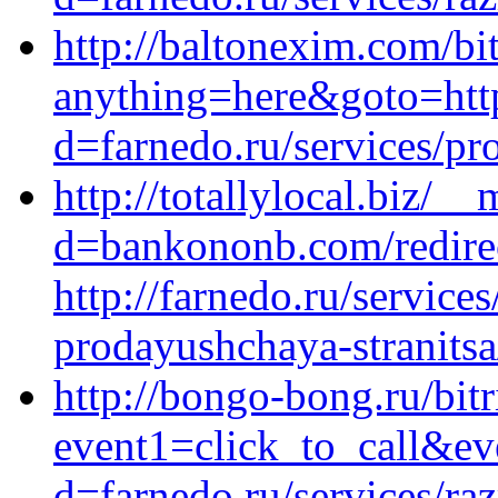
http://baltonexim.com/bit
anything=here&goto=http
d=farnedo.ru/services/p
http://totallylocal.biz/_
d=bankononb.com/redire
http://farnedo.ru/service
prodayushchaya-stranitsa
http://bongo-bong.ru/bitr
event1=click_to_call&ev
d=farnedo.ru/services/ra