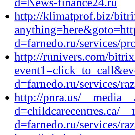
d=News-finance24.ru
http://klimatprof.biz/bitr
anything=here&goto=http
d=farnedo.ru/services/p
http://runivers.com/bitrix
event1=click_to_call&ev
d=farnedo.ru/services/ra
http://pnra.us/__media__
d=childcarecentres.ca/__
d=farnedo.ru/services/ra