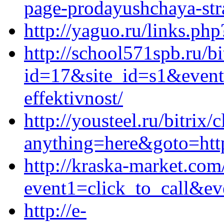
page-prodayushchaya-stra
http://yaguo.ru/links.php
http://school571spb.ru/bi
id=17&site_id=s1&event
effektivnost/
http://yousteel.ru/bitrix/
anything=here&goto=htt
http://kraska-market.com/
event1=click_to_call&ev
http://e-