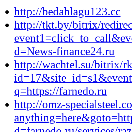
http://bedahlagu123.cc
http://tkt.by/bitrix/redire
event1=click_to_call&ev
d=News-finance24.ru
http://wachtel.su/bitrix/r
id=17&site_id=s1&event
q=https://farnedo.ru
http://omz-specialsteel.c
anything=here&goto=http
d=farnedo.ru/services/ra