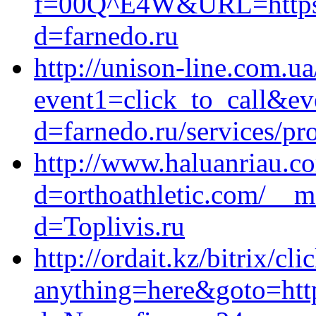
f=00Q^E4W&URL=https:/
d=farnedo.ru
http://unison-line.com.ua
event1=click_to_call&ev
d=farnedo.ru/services/p
http://www.haluanriau.c
d=orthoathletic.com/__m
d=Toplivis.ru
http://ordait.kz/bitrix/cl
anything=here&goto=http