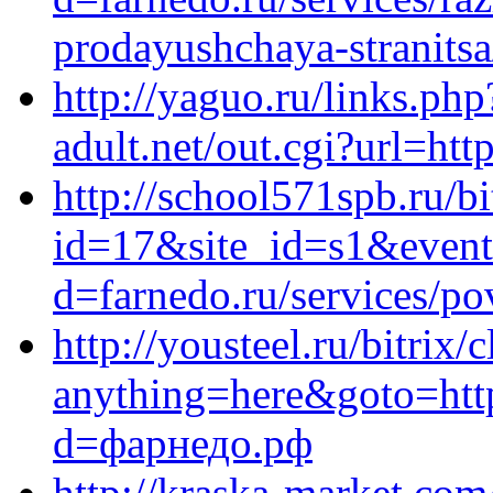
prodayushchaya-stranitsa
http://yaguo.ru/links.php
adult.net/out.cgi?url=http
http://school571spb.ru/bi
id=17&site_id=s1&event1
d=farnedo.ru/services/po
http://yousteel.ru/bitrix/
anything=here&goto=http
d=фарнедо.рф
http://kraska-market.com/