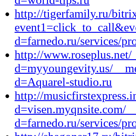
http://tigerfamily.ru/bitr
event1=click_to_call&e
d=farnedo.ru/services/p
http://www.roseplus.net/
d=myyoungevity.us/__med
d=Aquarel-studio.ru
http://musicfirstexpress
d=visen.myqnsite.com/__
d=farnedo.ru/services/p