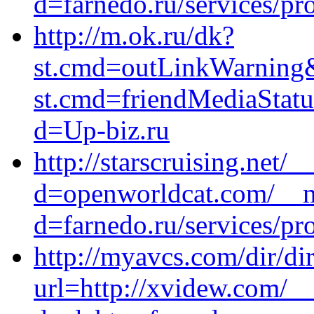
d=farnedo.ru/services/p
http://m.ok.ru/dk?
st.cmd=outLinkWarning&s
st.cmd=friendMediaStat
d=Up-biz.ru
http://starscruising.net/
d=openworldcat.com/__m
d=farnedo.ru/services/p
http://myavcs.com/dir/dir
url=http://xvidew.com/_