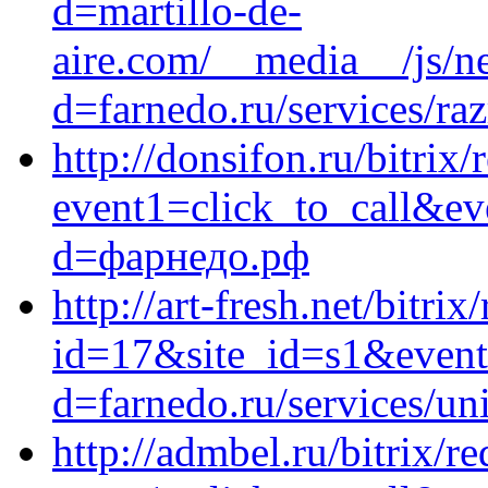
d=martillo-de-
aire.com/__media__/js/n
d=farnedo.ru/services/ra
http://donsifon.ru/bitrix/
event1=click_to_call&ev
d=фарнедо.рф
http://art-fresh.net/bitrix
id=17&site_id=s1&event1
d=farnedo.ru/services/un
http://admbel.ru/bitrix/re