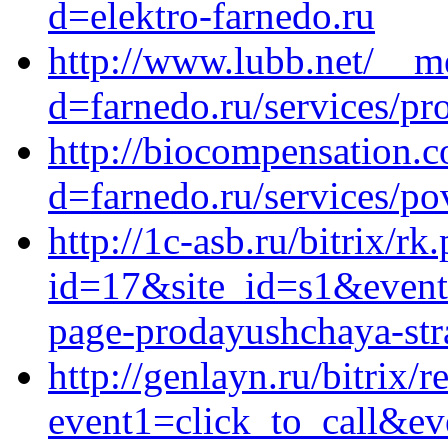
d=elektro-farnedo.ru
http://www.lubb.net/__m
d=farnedo.ru/services/p
http://biocompensation.
d=farnedo.ru/services/po
http://1c-asb.ru/bitrix/rk
id=17&site_id=s1&event1
page-prodayushchaya-stra
http://genlayn.ru/bitrix/r
event1=click_to_call&ev