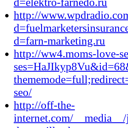
d=elektro-farnedo.ru
http://www.wpdradio.com
d=fuelmarketersinsuranc
d=farn-marketing.ru
http://ww4.moms-love-sex
ses=HaJIkyp8Vu&id=68&u
thememode=full;redirect=
seo/
http://off-the-
internet.com/__media__/