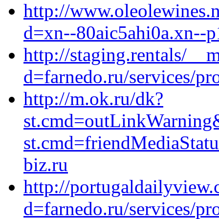
http://www.oleolewines.
d=xn--80aic5ahi0a.xn--p
http://staging.rentals/__
d=farnedo.ru/services/p
http://m.ok.ru/dk?
st.cmd=outLinkWarning&s
st.cmd=friendMediaSta
biz.ru
http://portugaldailyview
d=farnedo.ru/services/p