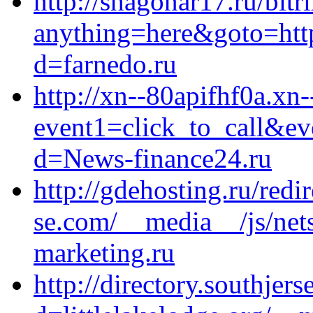
http://shagonar17.ru/bitr
anything=here&goto=http
d=farnedo.ru
http://xn--80apifhf0a.xn-
event1=click_to_call&ev
d=News-finance24.ru
http://gdehosting.ru/redi
se.com/__media__/js/net
marketing.ru
http://directory.southje