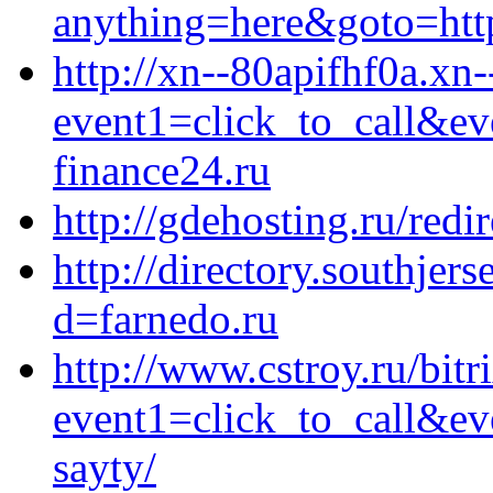
anything=here&goto=http
http://xn--80apifhf0a.xn-
event1=click_to_call&e
finance24.ru
http://gdehosting.ru/redi
http://directory.southje
d=farnedo.ru
http://www.cstroy.ru/bitr
event1=click_to_call&ev
sayty/