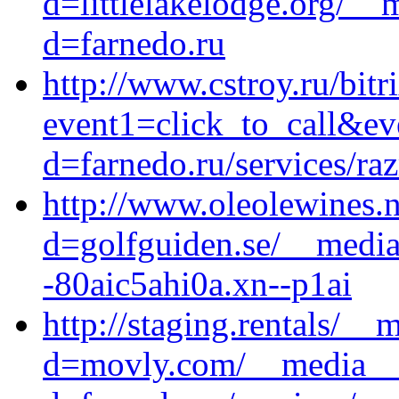
d=littlelakelodge.org/__
d=farnedo.ru
http://www.cstroy.ru/bitr
event1=click_to_call&ev
d=farnedo.ru/services/ra
http://www.oleolewines.
d=golfguiden.se/__media
-80aic5ahi0a.xn--p1ai
http://staging.rentals/__
d=movly.com/__media__/