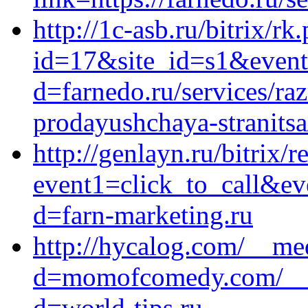
http://1c-asb.ru/bitrix/rk
id=17&site_id=s1&event
d=farnedo.ru/services/ra
prodayushchaya-stranitsa
http://genlayn.ru/bitrix/r
event1=click_to_call&ev
d=farn-marketing.ru
http://hycalog.com/__me
d=momofcomedy.com/__me
d=world-tips.ru