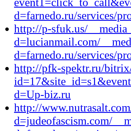
event1=click_to_call&ev
d=farnedo.ru/services/p
http://p-sfuk.us/__media
d=lucianmail.com/__medi
d=farnedo.ru/services/p
http://pfk-spektr.ru/bitri
id=17&site_id=s1&event
d=Up-biz.ru
http://www.nutrasalt.co
d=judeofascism.com/__me