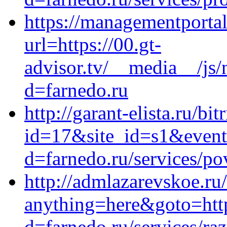
https://managementporta
url=https://00.gt-
advisor.tv/__media__/js/
d=farnedo.ru
http://garant-elista.ru/bit
id=17&site_id=s1&event
d=farnedo.ru/services/po
http://admlazarevskoe.ru/
anything=here&goto=http
d=farnedo.ru/services/ra