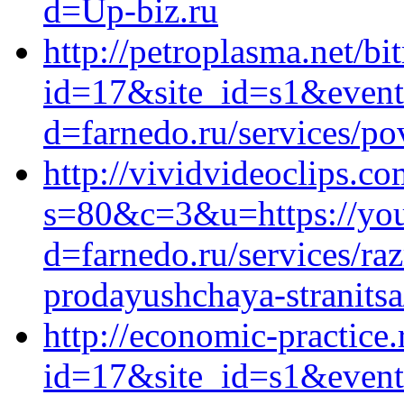
d=Up-biz.ru
http://petroplasma.net/bi
id=17&site_id=s1&event
d=farnedo.ru/services/po
http://vividvideoclips.co
s=80&c=3&u=https://you
d=farnedo.ru/services/ra
prodayushchaya-stranitsa
http://economic-practice.
id=17&site_id=s1&event