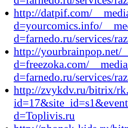
http://datpif.com/__medi
d=yourcomics.info/__med
d=farnedo.ru/services/ra
http://yourbrainpop.net/
d=freezoka.com/__media_
d=farnedo.ru/services/ra
http://zvykdv.ru/bitrix/r
id=17&site_id=s1&event1
d=Toplivis.ru