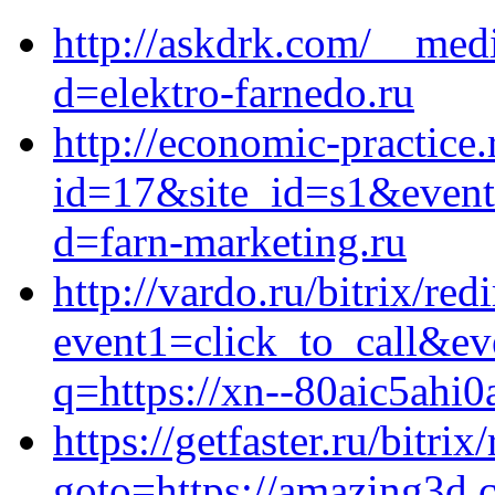
http://askdrk.com/__medi
d=elektro-farnedo.ru
http://economic-practice.
id=17&site_id=s1&event
d=farn-marketing.ru
http://vardo.ru/bitrix/red
event1=click_to_call&ev
q=https://xn--80aic5ahi0
https://getfaster.ru/bitrix
goto=https://amazing3d.