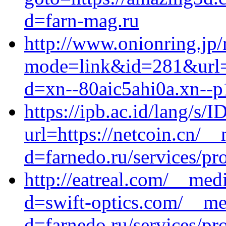
d=farn-mag.ru
http://www.onionring.jp/
mode=link&id=281&url=ht
d=xn--80aic5ahi0a.xn--p
https://ipb.ac.id/lang/s/I
url=https://netcoin.cn/_
d=farnedo.ru/services/p
http://eatreal.com/__med
d=swift-optics.com/__me
d=farnedo.ru/services/p