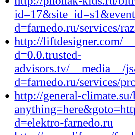
http://phonak-kids.ru/bit
id=17&site_id=s1&event1
d=farnedo.ru/services/ra
http://liftdesigner.com/
d=0.0.trusted-
advisors.tv/__media__/js
d=farnedo.ru/services/p
http://general-climate.su/
anything=here&goto=https
d=elektro-farnedo.ru