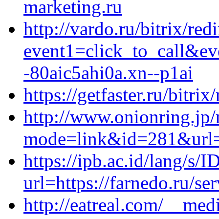
marketing.ru
http://vardo.ru/bitrix/red
event1=click_to_call&e
-80aic5ahi0a.xn--p1ai
https://getfaster.ru/bitri
http://www.onionring.jp/
mode=link&id=281&url=h
https://ipb.ac.id/lang/s/I
url=https://farnedo.ru/s
http://eatreal.com/__med