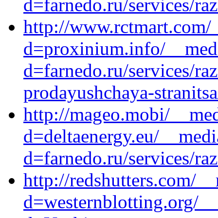
d=farnedo.ru/services/ra
http://www.rctmart.com/
d=proxinium.info/__medi
d=farnedo.ru/services/ra
prodayushchaya-stranitsa
http://mageo.mobi/__med
d=deltaenergy.eu/__medi
d=farnedo.ru/services/ra
http://redshutters.com/_
d=westernblotting.org/_