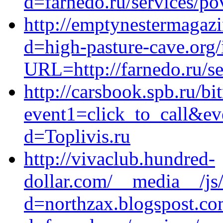
d=farnedo.ru/services/po
http://emptynestermagazi
d=high-pasture-cave.org
URL=http://farnedo.ru/se
http://carsbook.spb.ru/bit
event1=click_to_call&e
d=Toplivis.ru
http://vivaclub.hundred-
dollar.com/__media__/js
d=northzax.blogspost.co