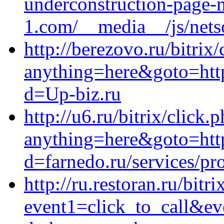
underconstruction-page-
1.com/__media__/js/nets
http://berezovo.ru/bitrix/
anything=here&goto=http
d=Up-biz.ru
http://u6.ru/bitrix/click.
anything=here&goto=https
d=farnedo.ru/services/p
http://ru.restoran.ru/bitri
event1=click_to_call&ev