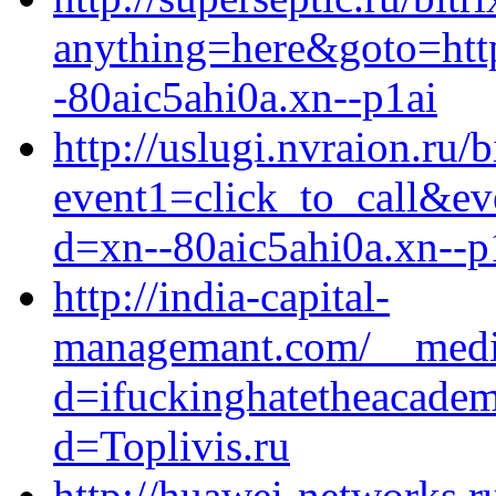
anything=here&goto=https
-80aic5ahi0a.xn--p1ai
http://uslugi.nvraion.ru/b
event1=click_to_call&ev
d=xn--80aic5ahi0a.xn--p
http://india-capital-
managemant.com/__media
d=ifuckinghatetheacadem
d=Toplivis.ru
http://huawei-networks.ru