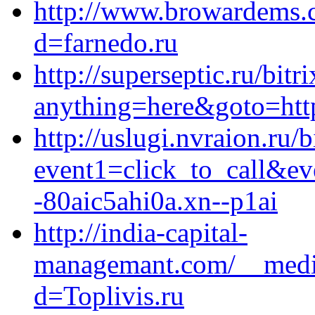
http://www.browardems.
d=farnedo.ru
http://superseptic.ru/bitr
anything=here&goto=http
http://uslugi.nvraion.ru/b
event1=click_to_call&e
-80aic5ahi0a.xn--p1ai
http://india-capital-
managemant.com/__media
d=Toplivis.ru