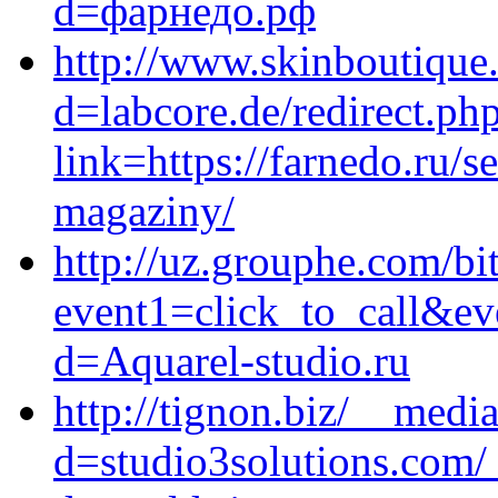
d=фарнедо.рф
http://www.skinboutique
d=labcore.de/redirect.ph
link=https://farnedo.ru/s
magaziny/
http://uz.grouphe.com/bit
event1=click_to_call&ev
d=Aquarel-studio.ru
http://tignon.biz/__medi
d=studio3solutions.com/