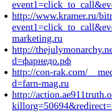
event1=click_to_call&ev
http://www.kramer.ru/bitr
event1=click_to_call&ev
marketing.ru
http://thejulymonarchy.n
d=фарнедо.рф
http://con-rak.com/__med
d=farn-mag.ru
http://action.ae911truth.o
killorg=50694&redirect=h