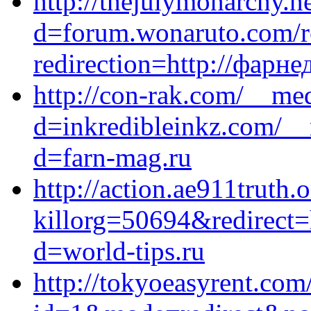
http://thejulymonarchy.n
d=forum.wonaruto.com/re
redirection=http://фарне
http://con-rak.com/__med
d=inkredibleinkz.com/__
d=farn-mag.ru
http://action.ae911truth.o
killorg=50694&redirect=h
d=world-tips.ru
http://tokyoeasyrent.com