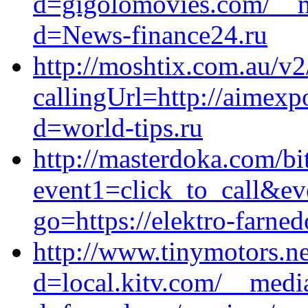
d=gigolomovies.com/__m
d=News-finance24.ru
http://moshtix.com.au/v
callingUrl=http://aimexp
d=world-tips.ru
http://masterdoka.com/bit
event1=click_to_call&ev
go=https://elektro-farned
http://www.tinymotors.n
d=local.kitv.com/__medi