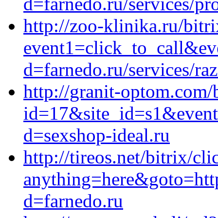
d=farnedo.ru/services/p
http://zoo-klinika.ru/bitr
event1=click_to_call&e
d=farnedo.ru/services/ra
http://granit-optom.com/b
id=17&site_id=s1&event
d=sexshop-ideal.ru
http://tireos.net/bitrix/cl
anything=here&goto=http
d=farnedo.ru