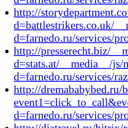
http://storydepartment.c
d=battlestrikers.co.uk/_
d=farnedo.ru/services/p
http://presserecht.biz/_
d=stats.at/__media__/js/
d=farnedo.ru/services/ra
http://dremababybed.ru/bi
event1=click_to_call&ev
d=farnedo.ru/services/p
http://diatravel.ru/bitrix/