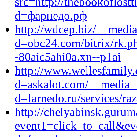
src=http://thebookoflost
d=фарнедо.рф
http://wdcep.biz/__media
d=obc24.com/bitrix/rk.p
-80aic5ahi0a.xn--p1ai
http://www.wellesfamily
d=askalot.com/__media__
d=farnedo.ru/services/ra
http://chelyabinsk.guruma
event1=click_to_call&ev