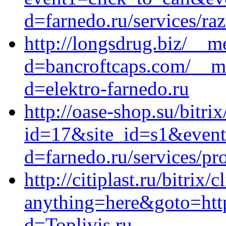
d=farnedo.ru/services/ra
http://longsdrug.biz/__m
d=bancroftcaps.com/__me
d=elektro-farnedo.ru
http://oase-shop.su/bitri
id=17&site_id=s1&event
d=farnedo.ru/services/p
http://citiplast.ru/bitrix/
anything=here&goto=http
d=Toplivis.ru