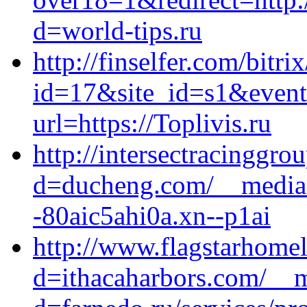
d=world-tips.ru
http://finselfer.com/bitri
id=17&site_id=s1&event
url=https://Toplivis.ru
http://intersectracinggr
d=ducheng.com/__media_
-80aic5ahi0a.xn--p1ai
http://www.flagstarhome
d=ithacaharbors.com/__m