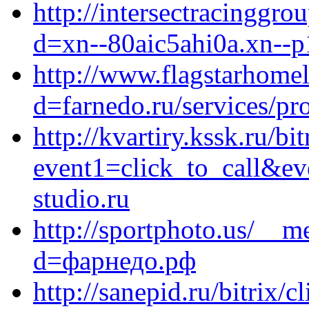
http://intersectracinggr
d=xn--80aic5ahi0a.xn--p
http://www.flagstarhome
d=farnedo.ru/services/p
http://kvartiry.kssk.ru/bi
event1=click_to_call&e
studio.ru
http://sportphoto.us/__m
d=фарнедо.рф
http://sanepid.ru/bitrix/c