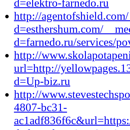
d=elektro-farnedo.ru
http://agentofshield.com
d=esthershum.com/__med
d=farnedo.ru/services/po
http://www.skolapotapeni
url=http://yellowpages.
d=Up-biz.ru
http://www.stevestechsp
4807-bc31-
ac1adf836f6c&url=https: