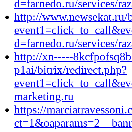
d=farnedo.ru/services/ra
http://www.newsekat.ru/bi
event1=click_to_call&ev
d=farnedo.ru/services/ra
http://xn-----8kcfpofsq8
p1ai/bitrix/redirect.php?
event1=click_to_call&ev
marketing.ru
https://marciatravessoni
ct=1&oaparams=2__banne