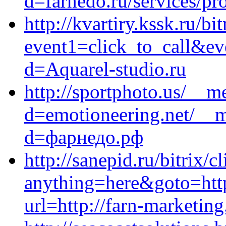
d=farnedo.ru/services/p
http://kvartiry.kssk.ru/bi
event1=click_to_call&ev
d=Aquarel-studio.ru
http://sportphoto.us/__m
d=emotioneering.net/__m
d=фарнедо.рф
http://sanepid.ru/bitrix/c
anything=here&goto=http
url=http://farn-marketing