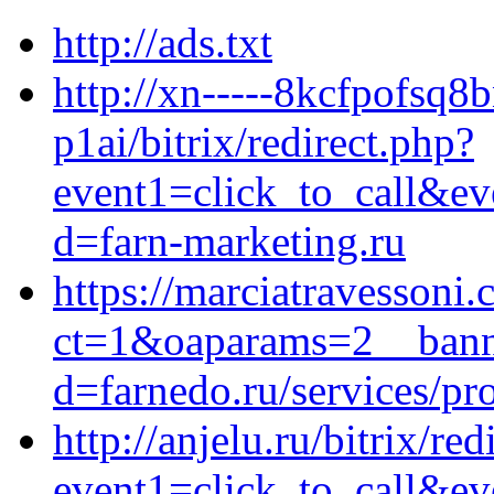
http://ads.txt
http://xn-----8kcfpofsq8
p1ai/bitrix/redirect.php?
event1=click_to_call&ev
d=farn-marketing.ru
https://marciatravessoni
ct=1&oaparams=2__banne
d=farnedo.ru/services/p
http://anjelu.ru/bitrix/red
event1=click_to_call&ev