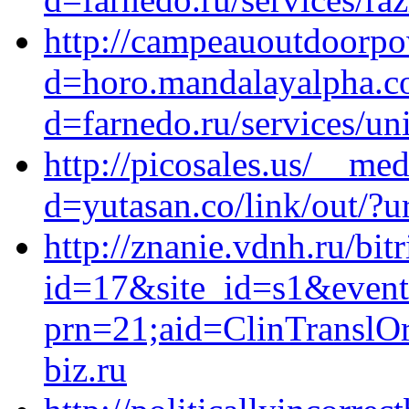
http://campeauoutdoorpo
d=horo.mandalayalpha.c
d=farnedo.ru/services/un
http://picosales.us/__me
d=yutasan.co/link/out/?ur
http://znanie.vdnh.ru/bit
id=17&site_id=s1&event
prn=21;aid=ClinTranslO
biz.ru