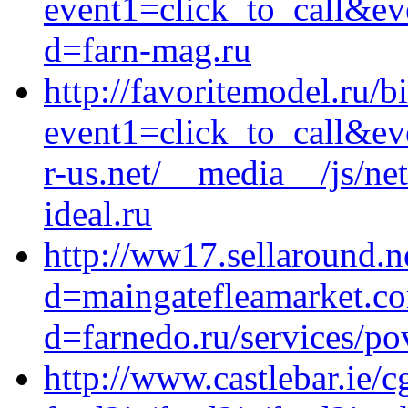
event1=click_to_call&ev
d=farn-mag.ru
http://favoritemodel.ru/bi
event1=click_to_call&e
r-us.net/__media__/js/n
ideal.ru
http://ww17.sellaround.n
d=maingatefleamarket.co
d=farnedo.ru/services/po
http://www.castlebar.ie/cg