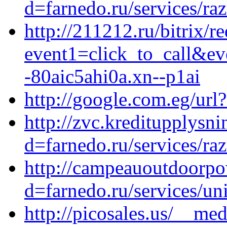
d=farnedo.ru/services/ra
http://211212.ru/bitrix/r
event1=click_to_call&e
-80aic5ahi0a.xn--p1ai
http://google.com.eg/url?
http://zvc.kreditupplysn
d=farnedo.ru/services/ra
http://campeauoutdoorpo
d=farnedo.ru/services/un
http://picosales.us/__me