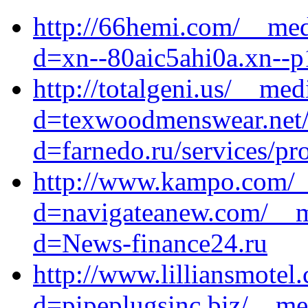
http://66hemi.com/__med
d=xn--80aic5ahi0a.xn--p
http://totalgeni.us/__me
d=texwoodmenswear.net/
d=farnedo.ru/services/p
http://www.kampo.com/_
d=navigateanew.com/__me
d=News-finance24.ru
http://www.lilliansmotel
d=pipeplugsinc.biz/__me