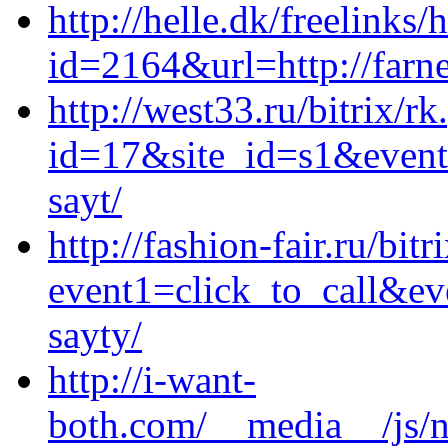
http://helle.dk/freelinks/
id=2164&url=http://farn
http://west33.ru/bitrix/r
id=17&site_id=s1&event1
sayt/
http://fashion-fair.ru/bitr
event1=click_to_call&ev
sayty/
http://i-want-
both.com/__media__/js/n