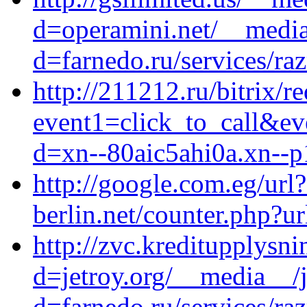
d=operamini.net/__media
d=farnedo.ru/services/ra
http://211212.ru/bitrix/r
event1=click_to_call&e
d=xn--80aic5ahi0a.xn--p
http://google.com.eg/url?
berlin.net/counter.php?ur
http://zvc.kreditupplysn
d=jetroy.org/__media__/j
d=farnedo.ru/services/ra