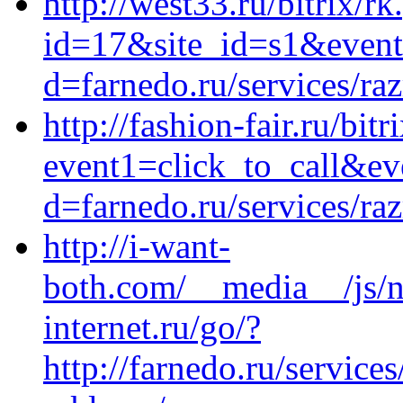
http://west33.ru/bitrix/r
id=17&site_id=s1&event1
d=farnedo.ru/services/ra
http://fashion-fair.ru/bitr
event1=click_to_call&ev
d=farnedo.ru/services/ra
http://i-want-
both.com/__media__/js/n
internet.ru/go/?
http://farnedo.ru/servic