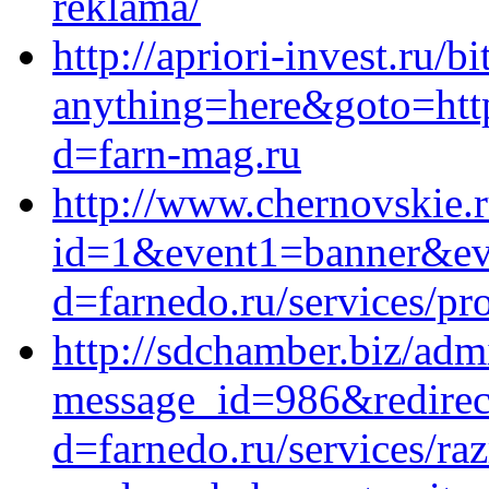
reklama/
http://apriori-invest.ru/bi
anything=here&goto=http
d=farn-mag.ru
http://www.chernovskie.r
id=1&event1=banner&eve
d=farnedo.ru/services/p
http://sdchamber.biz/adm
message_id=986&redirect
d=farnedo.ru/services/ra