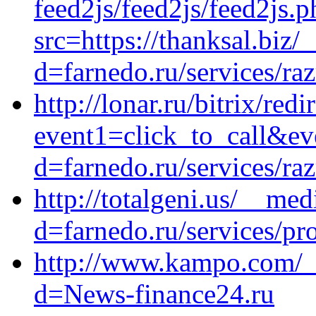
feed2js/feed2js/feed2js.p
src=https://thanksal.biz
d=farnedo.ru/services/ra
http://lonar.ru/bitrix/redi
event1=click_to_call&ev
d=farnedo.ru/services/ra
http://totalgeni.us/__me
d=farnedo.ru/services/p
http://www.kampo.com/_
d=News-finance24.ru