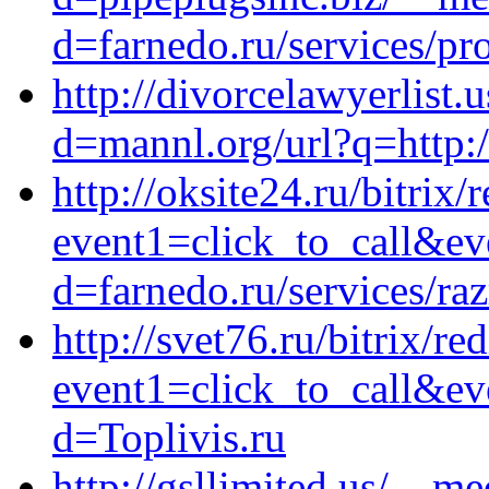
d=farnedo.ru/services/p
http://divorcelawyerlist
d=mannl.org/url?q=http:/
http://oksite24.ru/bitrix/
event1=click_to_call&ev
d=farnedo.ru/services/ra
http://svet76.ru/bitrix/re
event1=click_to_call&ev
d=Toplivis.ru
http://gsllimited.us/__m