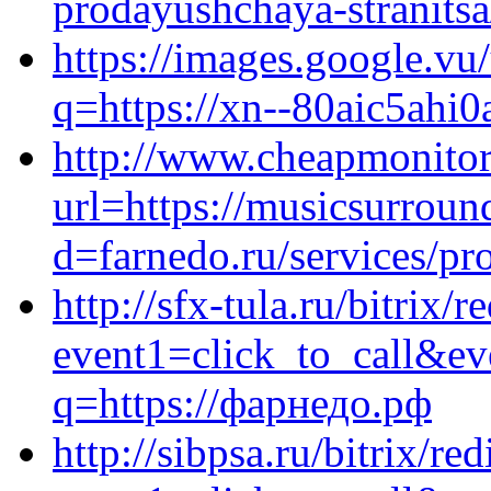
prodayushchaya-stranitsa
https://images.google.vu/
q=https://xn--80aic5ahi0
http://www.cheapmonitor
url=https://musicsurrou
d=farnedo.ru/services/p
http://sfx-tula.ru/bitrix/r
event1=click_to_call&ev
q=https://фарнедо.рф
http://sibpsa.ru/bitrix/re