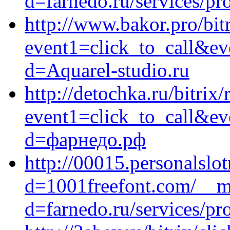
d=farnedo.ru/services/p
http://www.bakor.pro/bitr
event1=click_to_call&ev
d=Aquarel-studio.ru
http://detochka.ru/bitrix/
event1=click_to_call&ev
d=фарнедо.рф
http://00015.personalsl
d=1001freefont.com/__me
d=farnedo.ru/services/p