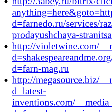
http://3abey.ru/bitrix/cli
anything=here&goto=http
d=farnedo.ru/services/ra
prodayushchaya-stranitsa
http://violetwine.com/__
d=shakespeareandme.org/
d=farn-mag.ru
http://megasource.biz/__
d=latest-
inventions.com/__media_