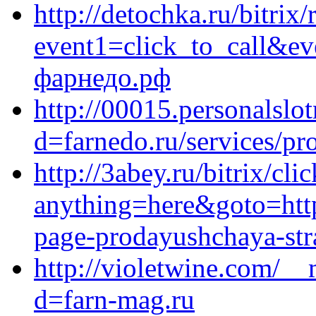
http://detochka.ru/bitrix/
event1=click_to_call&e
фарнедо.рф
http://00015.personalsl
d=farnedo.ru/services/p
http://3abey.ru/bitrix/cli
anything=here&goto=https
page-prodayushchaya-stra
http://violetwine.com/__
d=farn-mag.ru