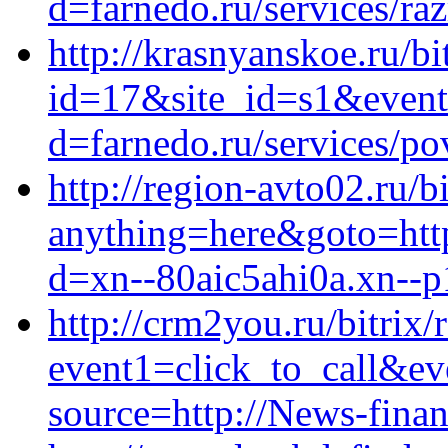
d=farnedo.ru/services/ra
http://krasnyanskoe.ru/bi
id=17&site_id=s1&event
d=farnedo.ru/services/po
http://region-avto02.ru/b
anything=here&goto=https
d=xn--80aic5ahi0a.xn--p
http://crm2you.ru/bitrix/
event1=click_to_call&ev
source=http://News-fina