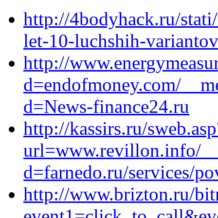
http://4bodyhack.ru/stat
let-10-luchshih-varianto
http://www.energymeasur
d=endofmoney.com/__med
d=News-finance24.ru
http://kassirs.ru/sweb.asp
url=www.revillon.info/_
d=farnedo.ru/services/po
http://www.brizton.ru/bit
event1=click_to_call&ev