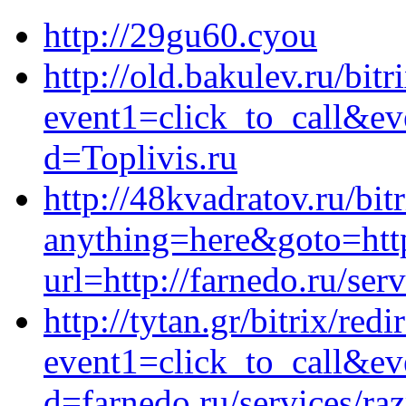
http://29gu60.cyou
http://old.bakulev.ru/bitr
event1=click_to_call&e
d=Toplivis.ru
http://48kvadratov.ru/bit
anything=here&goto=https
url=http://farnedo.ru/ser
http://tytan.gr/bitrix/redi
event1=click_to_call&ev
d=farnedo.ru/services/ra