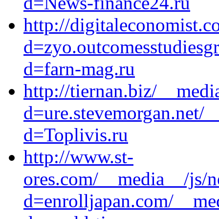
d=News-finance24.ru
http://digitaleconomist.
d=zyo.outcomesstudiesgr
d=farn-mag.ru
http://tiernan.biz/__med
d=ure.stevemorgan.net/_
d=Toplivis.ru
http://www.st-
ores.com/__media__/js/n
d=enrolljapan.com/__med