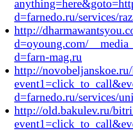
anything=here&goto=http
d=farnedo.ru/services/ra
http://dharmawantsyou.c
d=oyoung.com/__media__
d=farn-mag.ru
http://novobeljanskoe.ru/
event1=click_to_call&ev
d=farnedo.ru/services/un
http://old.bakulev.ru/bitr
event1=click_to_call&ev