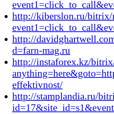
event1=click_to_call&ev
http://kiberslon.ru/bitrix
event1=click_to_call&ev
http://davidghartwell.co
d=farn-mag.ru
http://instaforex.kz/bitri
anything=here&goto=http
effektivnost/
http://stamplandia.ru/bit
id=17&site_id=s1&event1