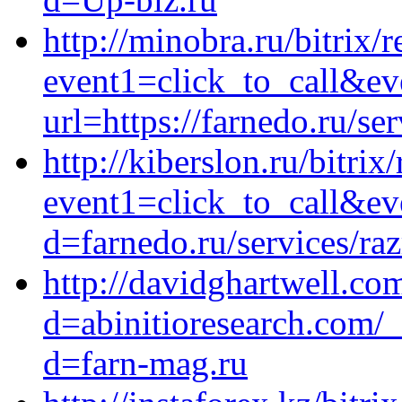
http://minobra.ru/bitrix/r
event1=click_to_call&e
url=https://farnedo.ru/se
http://kiberslon.ru/bitrix
event1=click_to_call&ev
d=farnedo.ru/services/ra
http://davidghartwell.co
d=abinitioresearch.com/
d=farn-mag.ru