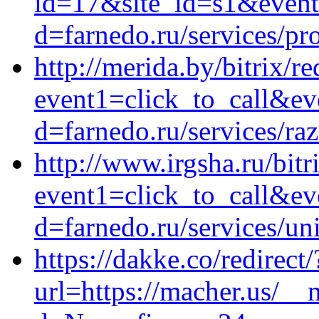
id=17&site_id=s1&event
d=farnedo.ru/services/p
http://merida.by/bitrix/re
event1=click_to_call&e
d=farnedo.ru/services/ra
http://www.irgsha.ru/bitr
event1=click_to_call&ev
d=farnedo.ru/services/un
https://dakke.co/redirect/
url=https://macher.us/__