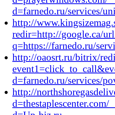
d=farnedo.ru/services/un
http://www.kingsizemag.s
redir=http://google.ca/url
q=https://farnedo.ru/serv
http://oaosrt.ru/bitrix/red
event1=click_to_call&ev
d=farnedo.ru/services/po
http://northshoregasdeli
d=thestaplescenter.com/
d=Up-biz.ru