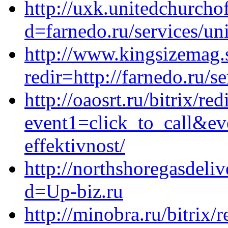
http://uxk.unitedchurcho
d=farnedo.ru/services/un
http://www.kingsizemag.s
redir=http://farnedo.ru/s
http://oaosrt.ru/bitrix/red
event1=click_to_call&ev
effektivnost/
http://northshoregasdeli
d=Up-biz.ru
http://minobra.ru/bitrix/r